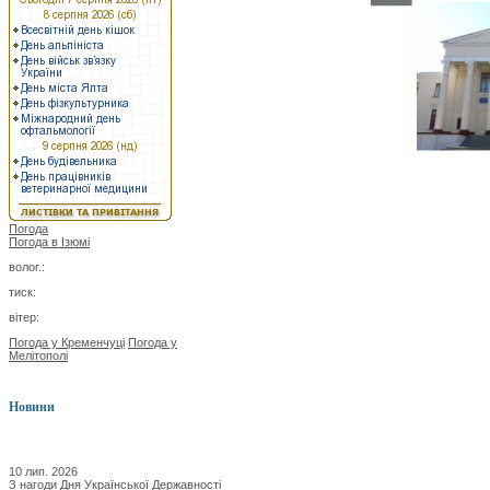
Погода
Погода в
Ізюмі
волог.:
тиск:
вітер:
Погода у Кременчуці
Погода у
Мелітополі
Новини
10 лип. 2026
З нагоди Дня Української Державності