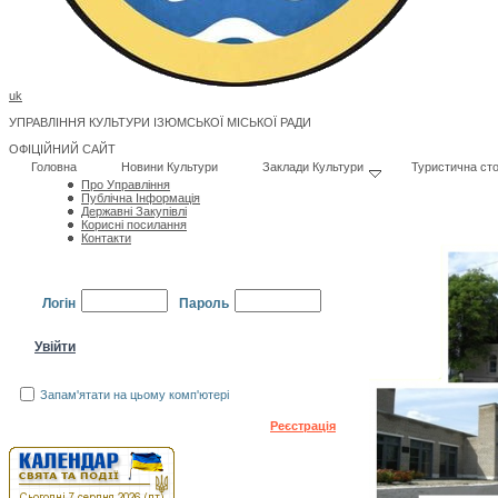
uk
УПРАВЛІННЯ КУЛЬТУРИ ІЗЮМСЬКОЇ МІСЬКОЇ РАДИ
ОФІЦІЙНИЙ САЙТ
Головна
Новини Культури
Заклади Культури
Туристична сто
Про Управління
Публічна Інформація
Державні Закупівлі
Корисні посилання
Контакти
Логін
Пароль
Запам'ятати на цьому комп'ютері
Забули пароль?
Реєстрація