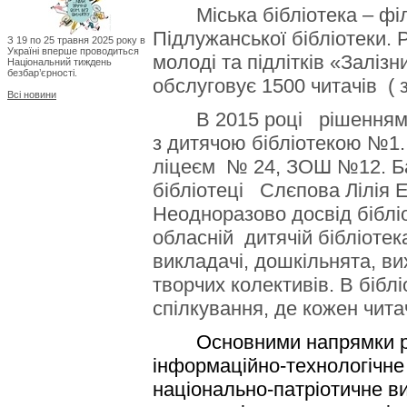
Міська бібліотека – філі
Підлужанської бібліотеки.
З 19 по 25 травня 2025 року в
Україні вперше проводиться
молоді та підлітків «Заліз
Національний тиждень
безбар’єрності.
обслуговує 1500 читачів ( з
Всі новини
В 2015 році рішенням мі
з дитячою бібліотекою №1. 
ліцеєм № 24, ЗОШ №12. Ба
бібліотеці Слєпова Лілія 
Неодноразово досвід біблі
обласній дитячій бібліотек
викладачі, дошкільнята, ви
творчих колективів. В бібл
спілкування, де кожен чит
Основними напрямки робот
інформаційно-технологічне
національно-патріотичне ви