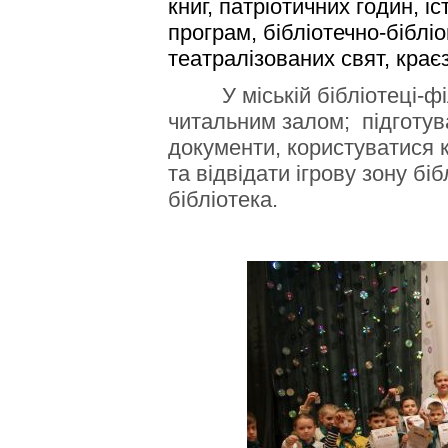
книг, патріотичних годин, і
програм, бібліотечно-біблі
театралізованих свят, крає
У міській бібліотеці-
читальним залом; підготув
документи, користуватися к
та відвідати ігрову зону бі
бібліотека.