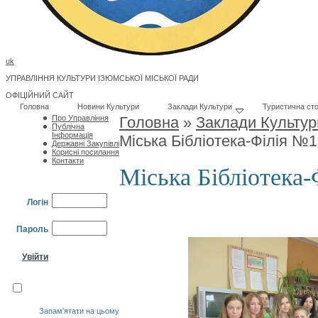
uk
УПРАВЛІННЯ КУЛЬТУРИ ІЗЮМСЬКОЇ МІСЬКОЇ РАДИ
ОФІЦІЙНИЙ САЙТ
Головна
Новини Культури
Заклади Культури
Туристична сто
Про Управління
Головна
»
Заклади Культур
Публічна
Інформація
Міська Бібліотека-Філія №1
Державні Закупівлі
Корисні посилання
Контакти
Міська Бібліотека
Логін
Пароль
Запам'ятати на цьому