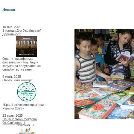
Новини
10 лип. 2026
З нагоди Дня Української
Державності
Освітня платформа
фестивалю «Код Нації»
запустила всеукраїнське
онлайн-тестування.
9 жовт. 2025
Оголошено конкурс!
«Кращі інклюзивні практики
України 2025»
23 трав. 2025
Національний тиждень
безбар’єрності