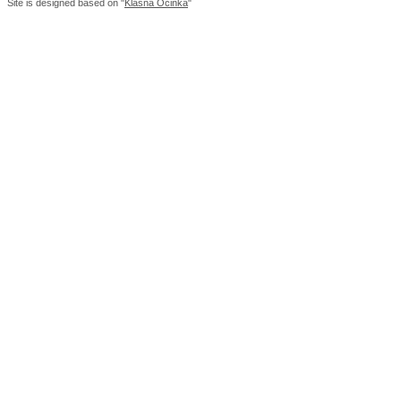
Site is designed based on "
Klasna Ocinka
"