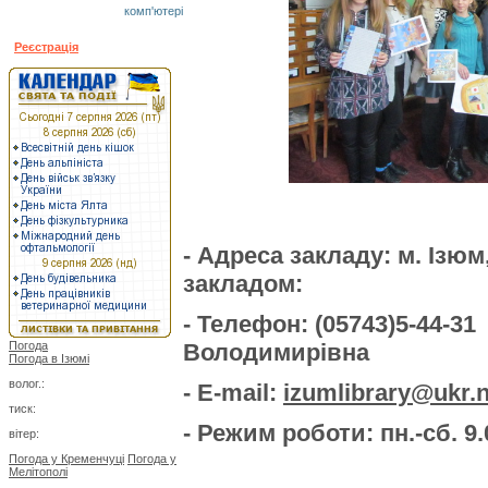
комп'ютері
Забули пароль?
Реєстрація
- Адреса закладу: м. 
закладом:
- Телефон: (05743
Погода
Володимирівна
Погода в
Ізюмі
волог.:
- Е-mail:
izumlibrary@ukr.n
тиск:
- Режим роботи:
пн.-сб. 9
вітер:
Погода у Кременчуці
Погода у
Мелітополі