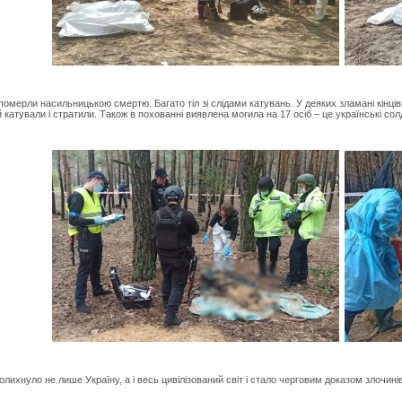
ерли насильницькою смертю. Багато тіл зі слідами катувань. У деяких зламані кінцівки
катували і стратили. Також в похованні виявлена могила на 17 осіб – це українські сол
нуло не лише Україну, а і весь цивілізований світ і стало черговим доказом злочинів 