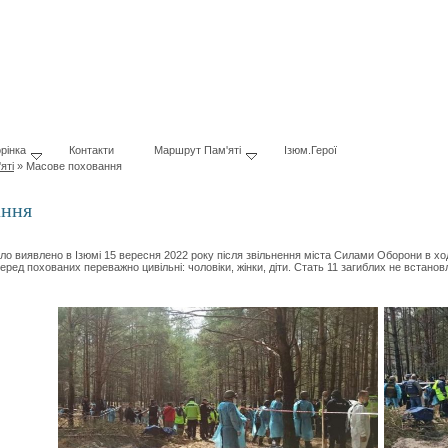
рінка
Контакти
Маршрут Пам'яті
Ізюм.Герої
яті
»
Масове поховання
ання
иявлено в Ізюмі 15 вересня 2022 року після звільнення міста Силами Оборони в ході 
ред похованих переважно цивільні: чоловіки, жінки, діти. Стать 11 загиблих не встано