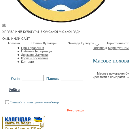
uk
УПРАВЛІННЯ КУЛЬТУРИ ІЗЮМСЬКОЇ МІСЬКОЇ РАДИ
ОФІЦІЙНИЙ САЙТ
Головна
Новини Культури
Заклади Культури
Туристична сто
Про Управління
Головна
»
Маршрут Пам'
Публічна Інформація
Державні Закупівлі
Корисні посилання
Масове похов
Контакти
Масове поховання було в
хрестами з номерами. Се
Логін
Пароль
Запам'ятати на цьому комп'ютері
Забули пароль?
Реєстрація