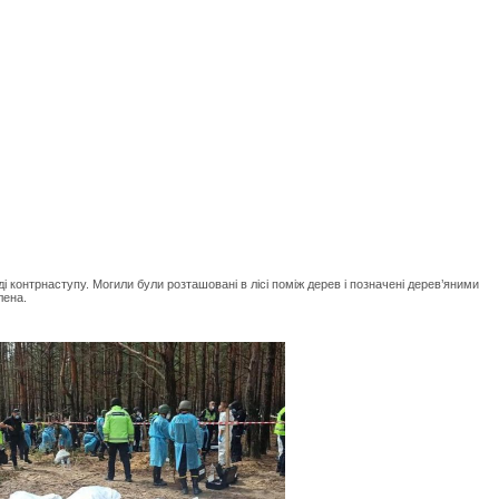
контрнаступу. Могили були розташовані в лісі поміж дерев і позначені дерев’яними
влена.