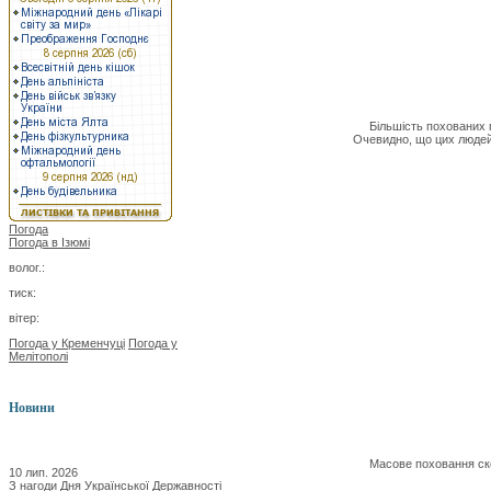
Більшість похованих пом
Очевидно, що цих людей 
Погода
Погода в
Ізюмі
волог.:
тиск:
вітер:
Погода у Кременчуці
Погода у
Мелітополі
Новини
Масове поховання сколих
10 лип. 2026
З нагоди Дня Української Державності