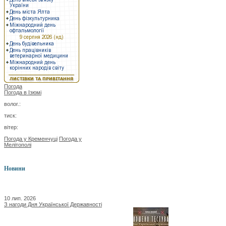
Погода
Погода в
Ізюмі
волог.:
тиск:
вітер:
Погода у Кременчуці
Погода у
Мелітополі
Новини
10 лип. 2026
З нагоди Дня Української Державності