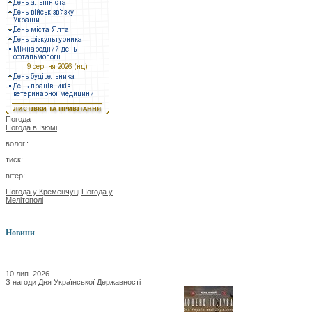
Погода
Погода в
Ізюмі
волог.:
тиск:
вітер:
Погода у Кременчуці
Погода у
Мелітополі
Новини
10 лип. 2026
З нагоди Дня Української Державності