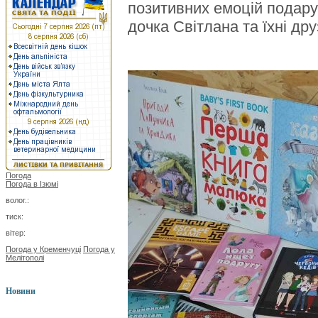
позитивних емоцій подару
дочка Світлана та їхні др
Погода
Погода в
Ізюмі
волог.:
тиск:
вітер:
Погода у Кременчуці
Погода у
Мелітополі
Новини