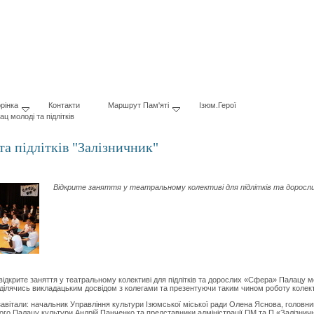
рінка
Контакти
Маршрут Пам'яті
Ізюм.Герої
ац молоді та підлітків
та підлітків "Залізничник"
Відкрите заняття у театральному колективі для підлітків та доросл
дкрите заняття у театральному колективі для підлітків та дорослих «Сфера» Палацу мол
, ділячись викладацьким досвідом з колегами та презентуючи таким чином роботу колек
вітали: начальник Управління культури Ізюмської міської ради Олена Яснова, головний
го Палацу культури Андрій Панченко та представники адміністрації ПМ та П «Залізнич