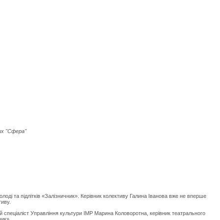
их "Сфера"
оді та підлітків «Залізничник». Керівник колективу Галина Іванова вже не вперше
тиву.
 спеціаліст Управління культури ІМР Марина Коловоротна, керівник театрального
ник».