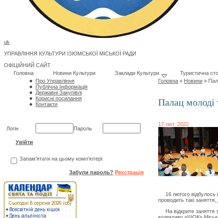
uk
УПРАВЛІННЯ КУЛЬТУРИ ІЗЮМСЬКОЇ МІСЬКОЇ РАДИ
ОФІЦІЙНИЙ САЙТ
Головна
Новини Культури
Заклади Культури
Туристична сто
Про Управління
Головна
»
Новини
»
Пал
Публічна Інформація
Державні Закупівлі
Корисні посилання
Палац молоді 
Контакти
17 лют. 2022
Логін
Пароль
Запам'ятати на цьому комп'ютері
Забули пароль?
Реєстрація
16 лютого відбулось ві
проводить такі заняття
На відкрите заняття за
колективу «ШОК» Місько