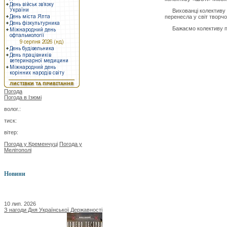
Вихованці колективу пр
перенесла у світ творчос
Бажаємо колективу под
Погода
Погода в
Ізюмі
волог.:
тиск:
вітер:
Погода у Кременчуці
Погода у
Мелітополі
Новини
10 лип. 2026
З нагоди Дня Української Державності