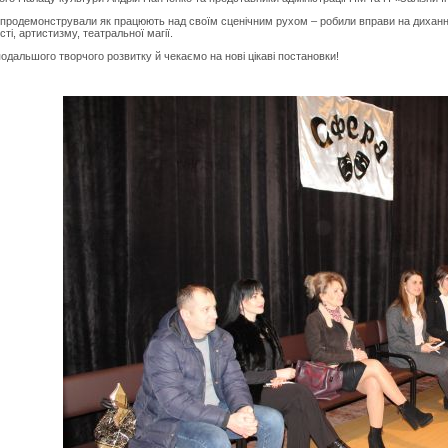
одемонстрували як працюють над своїм сценічним рухом – робили вправи на дихання,
ті, артистизму, театральної магії.
альшого творчого розвитку й чекаємо на нові цікаві постановки!