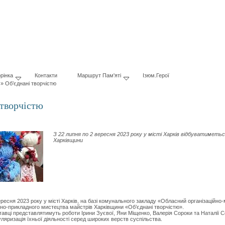
рінка
Контакти
Маршрут Пам'яті
Ізюм.Герої
»
Об’єднані творчістю
 творчістю
З 22 липня по 2 вересня 2023 року у місті Харків відбуватиме
Харківщини
ересня 2023 року у місті Харків, на базі комунального закладу «Обласний організацій
но-прикладного мистецтва майстрів Харківщини «Об’єднані творчістю».
тавці представлятимуть роботи Ірини Зуєвої, Яни Міщенко, Валерія Сороки та Наталії 
ляризація їхньої діяльності серед широких верств суспільства.