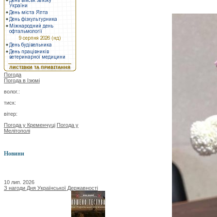
Погода
Погода в
Ізюмі
волог.:
тиск:
вітер:
Погода у Кременчуці
Погода у
Мелітополі
Новини
10 лип. 2026
З нагоди Дня Української Державності