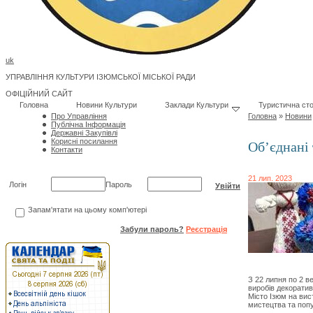
uk
УПРАВЛІННЯ КУЛЬТУРИ ІЗЮМСЬКОЇ МІСЬКОЇ РАДИ
ОФІЦІЙНИЙ САЙТ
Головна
Новини Культури
Заклади Культури
Туристична сто
Про Управління
Головна
»
Новини
Публічна Інформація
Державні Закупівлі
Корисні посилання
Об’єднані
Контакти
21 лип. 2023
Логін
Пароль
Запам'ятати на цьому комп'ютері
Забули пароль?
Реєстрація
З 22 липня по 2 в
виробів декоратив
Місто Ізюм на вис
мистецтва та попу