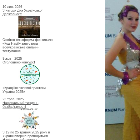
10 лип. 2026
З нагоди Дня Української
Державності
Освітня платформа фестивалю
«Код Нації» запустила
всеукраїнське онлайн-
тестування.
9 жовт. 2025
Оголошено конкурс!
«Кращі інклюзивні практики
України 2025»
23 трав. 2025
Національний тиждень
безбар’єрності
З 19 по 25 травня 2025 року в
Україні вперше проводиться
Національний тиждень