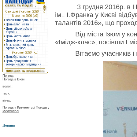
3 грудня 2016р. в Наці
ім.. І.Франка у Києві від
талантів 2016», що проход
Від міста Ізюм у конкур
«Імідж-клас», посівши І міс
Вітаємо учасників і пи
Погода
Погода в
Ізюмі
волог.:
тиск:
вітер:
Погода у Кременчуці
Погода у
Мелітополі
Новини