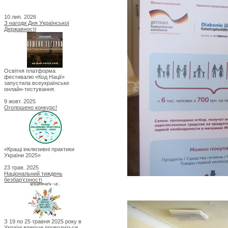
10 лип. 2026
З нагоди Дня Української
Державності
Освітня платформа
фестивалю «Код Нації»
запустила всеукраїнське
онлайн-тестування.
9 жовт. 2025
Оголошено конкурс!
«Кращі інклюзивні практики
України 2025»
23 трав. 2025
Національний тиждень
безбар’єрності
З 19 по 25 травня 2025 року в
Україні вперше проводиться