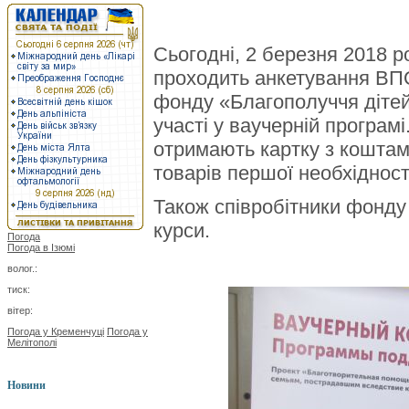
Сьогодні, 2 березня 2018 ро
проходить анкетування ВПО
фонду «Благополуччя дітей
участі у ваучерній програмі
отримають картку з коштам
товарів першої необхідност
Також співробітники фонду 
курси.
Погода
Погода в
Ізюмі
волог.:
тиск:
вітер:
Погода у Кременчуці
Погода у
Мелітополі
Новини