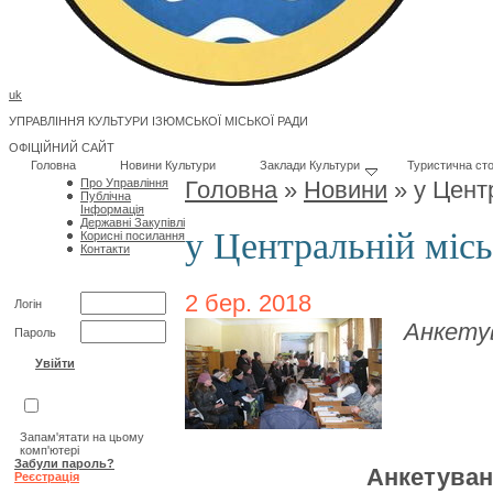
uk
УПРАВЛІННЯ КУЛЬТУРИ ІЗЮМСЬКОЇ МІСЬКОЇ РАДИ
ОФІЦІЙНИЙ САЙТ
Головна
Новини Культури
Заклади Культури
Туристична сто
Про Управління
Головна
»
Новини
»
у Центр
Публічна
Інформація
Державні Закупівлі
у Центральній місь
Корисні посилання
Контакти
2 бер. 2018
Логін
Анкету
Пароль
Запам'ятати на цьому
комп'ютері
Забули пароль?
Анкетуван
Реєстрація