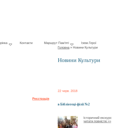
рінка
Контакти
Маршрут Пам'яті
Ізюм.Герої
Головна
»
Новини Культури
Новини Культури
22 черв. 2018
Забули пароль?
Реєстрація
в Бібліотеці-філії №2
Історичний екскурс
читати повністю >>