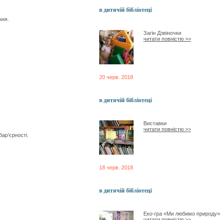
в дитячій бібліотеці
ння.
Загін Дзвіночки
читати повністю >>
20 черв. 2018
в дитячій бібліотеці
Виставки
читати повністю >>
ар’єрності.
18 черв. 2018
в дитячій бібліотеці
Еко-гра «Ми любимо природу»
читати повністю >>