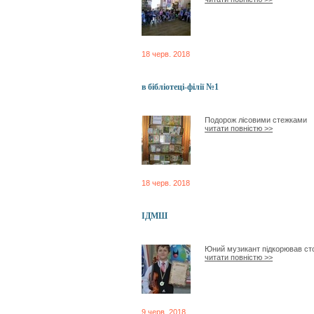
18 черв. 2018
в бібліотеці-філії №1
Подорож лісовими стежками
читати повністю >>
18 черв. 2018
ІДМШ
Юний музикант підкорював с
читати повністю >>
9 черв. 2018