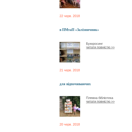
22 черв. 2018
в ПМтаП «Залізничник»
Буккросинг
читати повністю >>
21 черв. 2018
для відпочиваючих
Пляжна бібліотека
читати повністю >>
20 черв. 2018