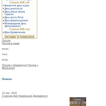
Погода
Погода в
Ізюмі
волог.:
тиск:
вітер:
Погода у Кременчуці
Погода у
Мелітополі
Новини
10 лип. 2026
З нагоди Дня Української Державності