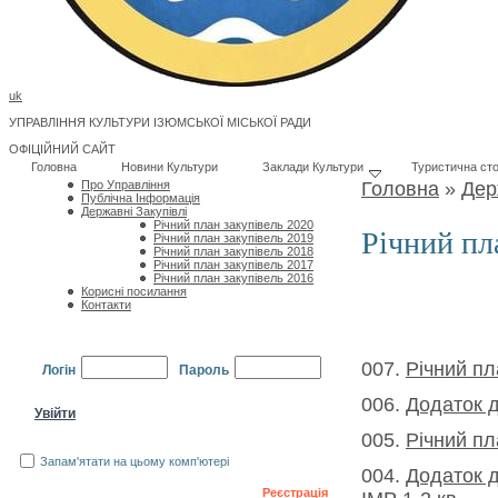
uk
УПРАВЛІННЯ КУЛЬТУРИ ІЗЮМСЬКОЇ МІСЬКОЇ РАДИ
ОФІЦІЙНИЙ САЙТ
Головна
Новини Культури
Заклади Культури
Туристична сто
Про Управління
Головна
»
Дер
Публічна Інформація
Державні Закупівлі
Річний план закупівель 2020
Річний пл
Річний план закупівель 2019
Річний план закупівель 2018
Річний план закупівель 2017
Річний план закупівель 2016
Корисні посилання
Контакти
007.
Річний пл
Логін
Пароль
006.
Додаток д
005.
Річний пл
Запам'ятати на цьому комп'ютері
004.
Додаток д
Забули пароль?
Реєстрація