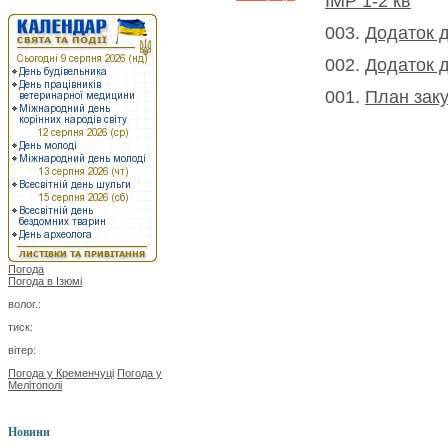
ІМР 1-2 кв
003.
Додаток д
002.
Додаток д
001.
План заку
Погода
Погода в
Ізюмі
волог.:
тиск:
вітер:
Погода у Кременчуці
Погода у
Мелітополі
Новини